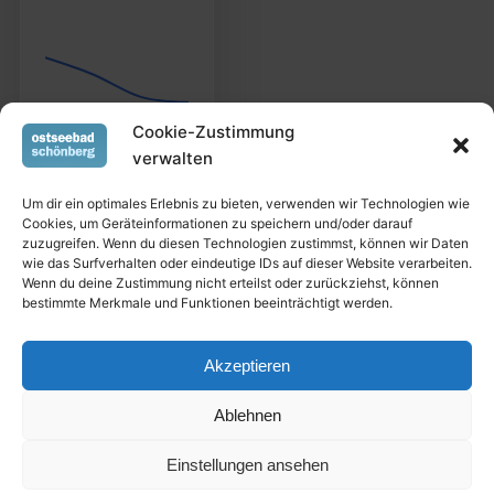
Cookie-Zustimmung
verwalten
Um dir ein optimales Erlebnis zu bieten, verwenden wir Technologien wie
Cookies, um Geräteinformationen zu speichern und/oder darauf
zuzugreifen. Wenn du diesen Technologien zustimmst, können wir Daten
Start
Cookie-Richtlinie (EU)
wie das Surfverhalten oder eindeutige IDs auf dieser Website verarbeiten.
Wenn du deine Zustimmung nicht erteilst oder zurückziehst, können
Datenschutzerklärung
bestimmte Merkmale und Funktionen beeinträchtigt werden.
Wünsche-, Ideen- und Sorgen-Briefkasten
Akzeptieren
Impressum
Kontakt
SiteMap
Ablehnen
This homepage was created by …
Einstellungen ansehen
made by WebMaster RD