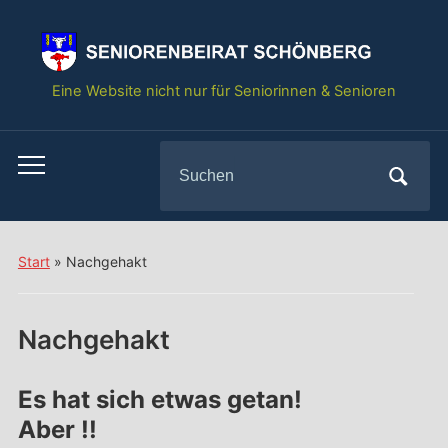
springen
Eine Website nicht nur für Seniorinnen & Senioren
Search
Toggle
for:
mobile
menu
Start
»
Nachgehakt
Nachgehakt
Es hat sich etwas getan!
Aber !!