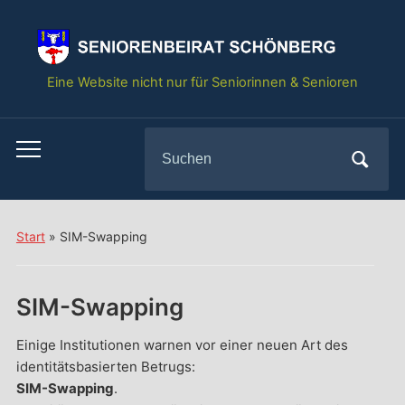
springen
Eine Website nicht nur für Seniorinnen & Senioren
Search
Toggle
for:
mobile
menu
Start
»
SIM-Swapping
SIM-Swapping
Einige Institutionen warnen vor einer neuen Art des
identitätsbasierten Betrugs:
SIM-Swapping
.