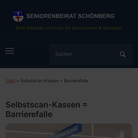
Eine Website nicht nur für Seniorinnen & Senioren
Search
Toggle
for:
mobile
menu
Start
»
Selbstscan-Kassen = Barrierefalle
Selbstscan-Kassen =
Barrierefalle