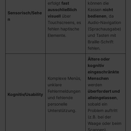
erfolgt
fast
können die
ausschließlich
Kassen
nicht
Sensorisch/Sehe
visuell
über
bedienen
, da
n
Touchscreens, es
Audio-Navigation
fehlen haptische
(Sprachausgabe)
Elemente.
und Tasten mit
Braille-Schrift
fehlen.
Ältere oder
kognitiv
eingeschränkte
Komplexe Menüs,
Menschen
unklare
werden
Fehlermeldungen
überfordert und
Kognitiv/Usability
und fehlende
alleingelassen
,
personelle
sobald ein
Unterstützung.
Problem auftritt
(z.B. bei der
Waage oder beim
Scannen).