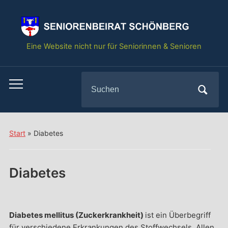
springen
Eine Website nicht nur für Seniorinnen & Senioren
Search
Toggle
for:
mobile
menu
Start
»
Diabetes
Diabetes
Diabetes mellitus (Zuckerkrankheit)
ist ein Überbegriff
für verschiedene Erkrankungen des Stoffwechsels. Allen