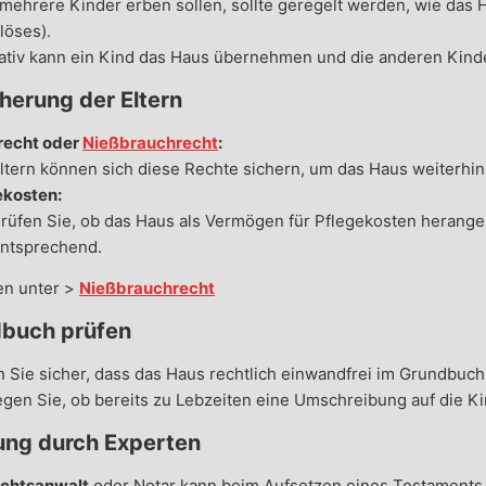
ehrere Kinder erben sollen, sollte geregelt werden, wie das Ha
löses).
ativ kann ein Kind das Haus übernehmen und die anderen Kind
herung der Eltern
echt oder
Nießbrauchrecht
:
ltern können sich diese Rechte sichern, um das Haus weiterhi
ekosten:
rüfen Sie, ob das Haus als Vermögen für Pflegekosten herang
ntsprechend.
en unter >
Nießbrauchrecht
buch prüfen
n Sie sicher, dass das Haus rechtlich einwandfrei im Grundbuch 
gen Sie, ob bereits zu Lebzeiten eine Umschreibung auf die Kin
ung durch Experten
chtsanwalt
oder Notar kann beim Aufsetzen eines Testaments 