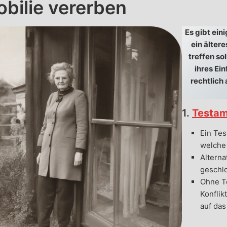
bilie vererben
Es gibt ei
ein ältere
treffen so
ihres Ei
rechtlich 
1.
Testa
Ein Tes
welche 
Alterna
geschl
Ohne Te
Konfli
auf das