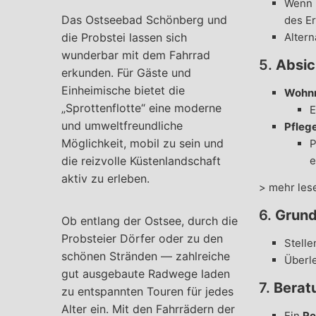
Wenn m
Das Ostseebad Schönberg und
des Er
die Probstei lassen sich
Altern
wunderbar mit dem Fahrrad
5.
Absic
erkunden. Für Gäste und
Einheimische bietet die
Wohnr
„Sprottenflotte“ eine moderne
E
und umweltfreundliche
Pfleg
Möglichkeit, mobil zu sein und
P
die reizvolle Küstenlandschaft
e
aktiv zu erleben.
> mehr les
6.
Grund
Ob entlang der Ostsee, durch die
Probsteier Dörfer oder zu den
Stelle
schönen Stränden — zahlreiche
Überle
gut ausgebaute Radwege laden
7.
Berat
zu entspannten Touren für jedes
Alter ein. Mit den Fahrrädern der
Ein
Re