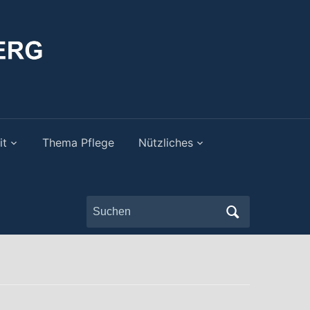
it
Thema Pflege
Nützliches
Search
for: