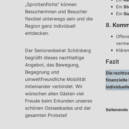
„Sprottenflotte“ können
Ein
St
Besucherinnen und Besucher
Ein
Gu
flexibel unterwegs sein und die
8.
Kommu
Region ganz individuell
entdecken.
Offen
verme
Der Seniorenbeirat Schönberg
Klären
begrüßt dieses nachhaltige
Fazit
Angebot, das Bewegung,
Begegnung und
Die rechtz
umweltfreundliche Mobilität
finanzielle
miteinander verbindet. Wir
individuel
wünschen allen Gästen viel
Freude beim Erkunden unseres
schönen Ostseebades und der
Seitenende
gesamten Probstei!