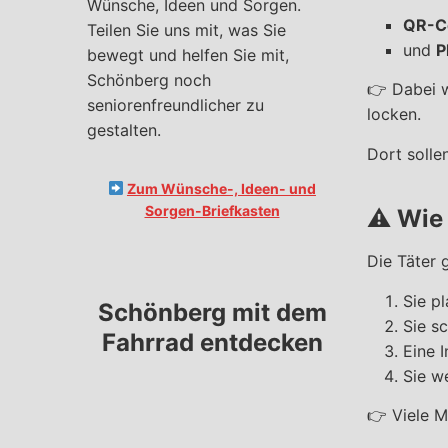
Wünsche, Ideen und Sorgen.
QR-C
Teilen Sie uns mit, was Sie
und
P
bewegt und helfen Sie mit,
Schönberg noch
👉 Dabei 
seniorenfreundlicher zu
locken.
gestalten.
Dort solle
Zum Wünsche-, Ideen- und
Sorgen-Briefkasten
⚠️
Wie 
Die Täter 
Sie p
Schönberg mit dem
Sie s
Fahrrad entdecken
Eine I
Sie w
👉 Viele M