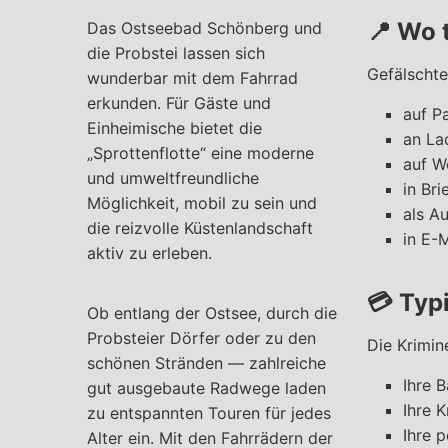
📍
Wo t
Das Ostseebad Schönberg und
die Probstei lassen sich
Gefälschte
wunderbar mit dem Fahrrad
erkunden. Für Gäste und
auf P
Einheimische bietet die
an La
„Sprottenflotte“ eine moderne
auf W
und umweltfreundliche
in Bri
Möglichkeit, mobil zu sein und
als A
die reizvolle Küstenlandschaft
in E-
aktiv zu erleben.
💳
Typ
Ob entlang der Ostsee, durch die
Probsteier Dörfer oder zu den
Die Krimin
schönen Stränden — zahlreiche
Ihre 
gut ausgebaute Radwege laden
Ihre 
zu entspannten Touren für jedes
Ihre 
Alter ein. Mit den Fahrrädern der