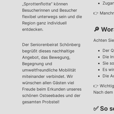
Zugan
„Sprottenflotte“ können
Besucherinnen und Besucher
👉 Manch
flexibel unterwegs sein und die
Region ganz individuell
🔎
Wora
entdecken.
Achten Sie
Der Seniorenbeirat Schönberg
Der Q
begrüßt dieses nachhaltige
Die I
Angebot, das Bewegung,
Sie s
Begegnung und
Es wi
umweltfreundliche Mobilität
Die A
miteinander verbindet. Wir
wünschen allen Gästen viel
👉 Wichtig
Freude beim Erkunden unseres
Nach dem 
schönen Ostseebades und der
gesamten Probstei!
✅
So s