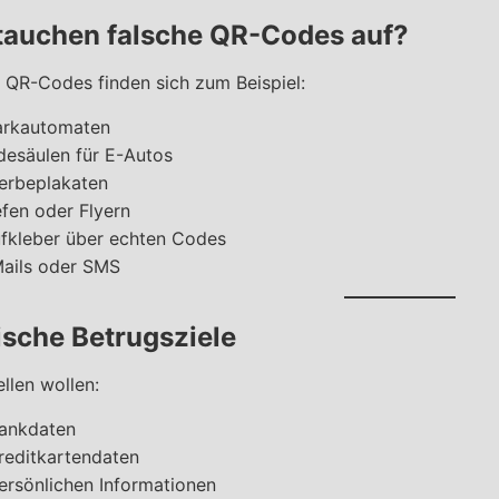
auchen falsche QR-Codes auf?
 QR-Codes finden sich zum Beispiel:
arkautomaten
desäulen für E-Autos
erbeplakaten
efen oder Flyern
ufkleber über echten Codes
Mails oder SMS
ische Betrugsziele
ellen wollen:
Bankdaten
Kreditkartendaten
persönlichen Informationen