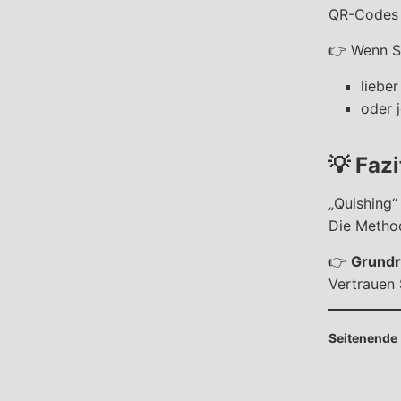
QR-Codes w
👉 Wenn Si
liebe
oder 
💡
Fazi
„Quishing“
Die Method
👉
Grundr
Vertrauen 
Seitenende