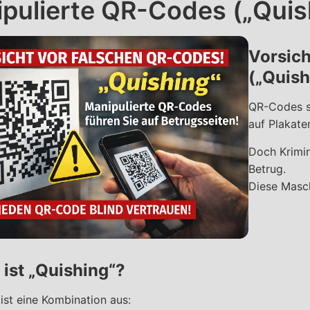
pulierte QR-Codes („Quis
Vorsich
(„Quish
QR-Codes si
auf Plakate
Doch Krimin
Betrug.
Diese Masc
ist „Quishing“?
 ist eine Kombination aus: