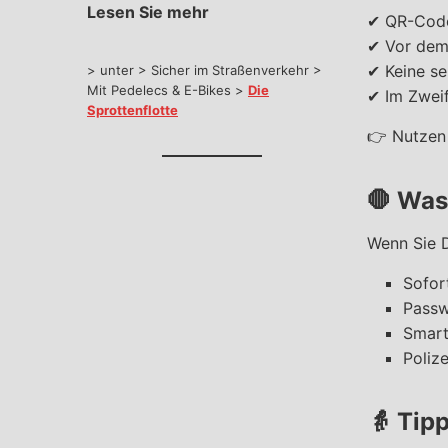
Lesen Sie mehr
✔ QR-Code
✔ Vor dem 
✔ Keine se
> unter > Sicher im Straßenverkehr >
Mit Pedelecs & E-Bikes >
Die
✔ Im Zwei
Sprottenflotte
👉 Nutzen
🛑
Was 
Wenn Sie 
Sofor
Passw
Smart
Polize
👵
Tipp